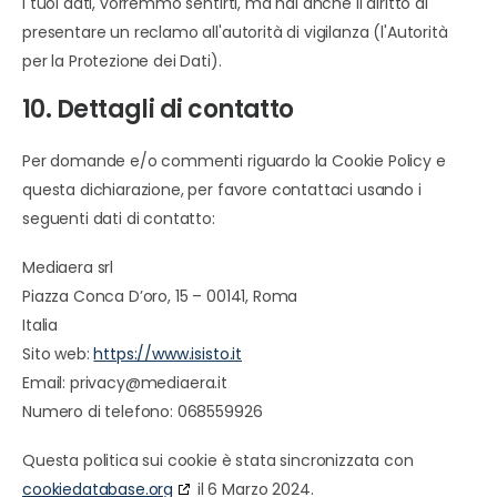
i tuoi dati, vorremmo sentirti, ma hai anche il diritto di
presentare un reclamo all'autorità di vigilanza (l'Autorità
per la Protezione dei Dati).
10. Dettagli di contatto
Per domande e/o commenti riguardo la Cookie Policy e
questa dichiarazione, per favore contattaci usando i
seguenti dati di contatto:
Mediaera srl
Piazza Conca D’oro, 15 – 00141, Roma
Italia
Sito web:
https://www.isisto.it
Email:
privacy@
mediaera.it
Numero di telefono: 068559926
Questa politica sui cookie è stata sincronizzata con
cookiedatabase.org
il 6 Marzo 2024.