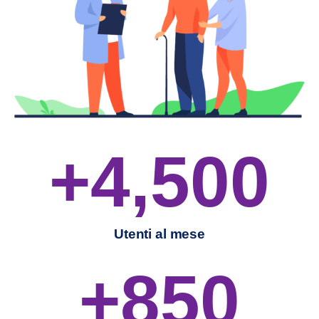
+
4,500
Utenti al mese
+
850