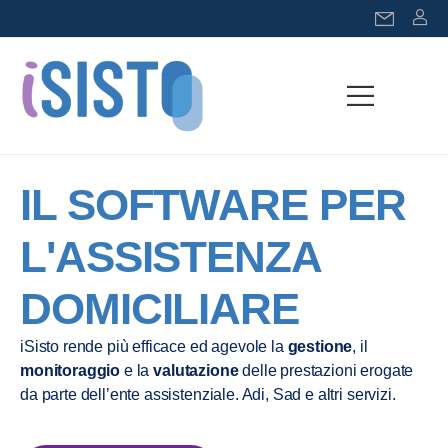
IL SOFTWARE PER
L'ASSISTENZA
DOMICILIARE
iSisto rende più efficace ed agevole la
gestione
, il
monitoraggio
e la
valutazione
delle prestazioni erogate
da parte dell’ente assistenziale. Adi, Sad e altri servizi.