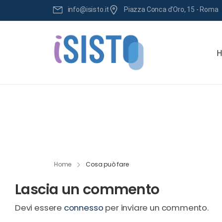
info@isisto.it
Piazza Conca d'Oro, 15 - Roma
H
Home
Cosa può fare
Lascia un commento
Devi essere
connesso
per inviare un commento.