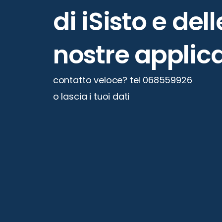
di
iSisto
e
del
nostre
applica
contatto veloce? tel 068559926
o lascia i tuoi dati