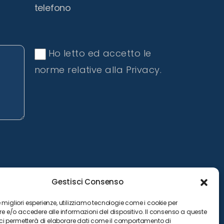
telefono
Ho letto ed accetto le
norme relative alla Privacy.
Gestisci Consenso
le migliori esperienze, utilizziamo tecnologie come i cookie per
 e/o accedere alle informazioni del dispositivo. Il consenso a queste
ci permetterà di elaborare dati come il comportamento di