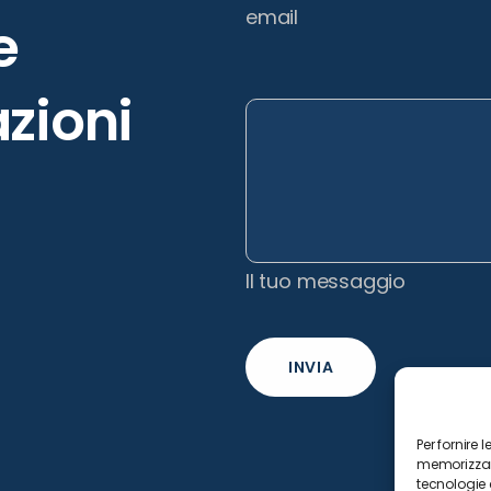
email
le
zioni
Il tuo messaggio
INVIA
Per fornire 
memorizzare
tecnologie 